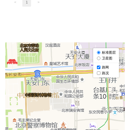
<
1
>